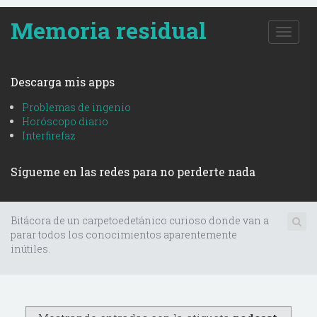
Memoria residual
T
o
g
g
Descarga mis apps
l
e
Problemas de ingenio
n
Horóscopo diario
a
Interfirefaz
v
i
Sígueme en las redes para no perderte nada
g
a
t
i
Bitácora de un carpetoedetánico curioso donde van a
o
parar todos los conocimientos aparentemente
n
inútiles.