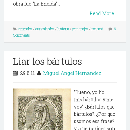
obra fue "La Eneida"...
Read More
animales
/
curiosidades
/
historia
/
personajes
/
podcast
6
Comments
Liar los bártulos
29.8.11
Miguel Angel Hernandez
"Bueno, yo lío
mis bártulos y me
voy" ¿Bártulos que
bártulos?. ¿Por qué
usamos esa frase?
y ¿que narices son