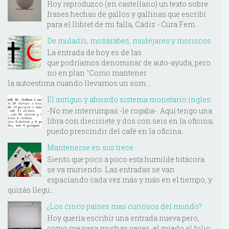
Hoy reproduzco (en castellano) un texto sobre
frases hechas de gallos y gallinas que escribí
para el llibret de mi falla, Cádiz - Cura Fem...
De muladís, mozárabes, mudéjares y moriscos
La entrada de hoy es de las
que podríamos denominar de auto-ayuda, pero
no en plan "Como mantener
la autoestima cuando llevamos un som...
El antiguo y absurdo sistema monetario ingles.
-No me interrumpas -le rogaba-. Aquí tengo una
libra con diecisiete y dos con seis en la oficina;
puedo prescindir del café en la oficina...
Mantenerse en sus trece
Siento que poco a poco esta humilde bitácora
se va muriendo. Las entradas se van
espaciando cada vez más y más en el tiempo, y
quizás llegu...
¿Los cinco países mas curiosos del mundo?
Hoy quería escribir una entrada nueva pero,
como me pasa muchas veces, el miedo al folio