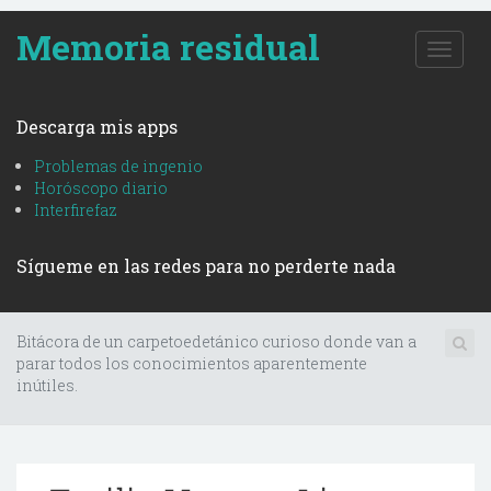
Memoria residual
T
o
g
g
Descarga mis apps
l
e
Problemas de ingenio
n
Horóscopo diario
a
Interfirefaz
v
i
Sígueme en las redes para no perderte nada
g
a
t
i
Bitácora de un carpetoedetánico curioso donde van a
o
parar todos los conocimientos aparentemente
n
inútiles.