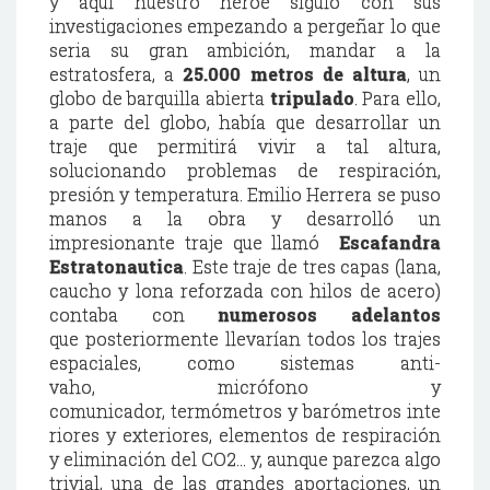
y aquí nuestro héroe siguió con sus
investigaciones empezando a pergeñar lo que
seria su gran ambición, mandar a la
estratosfera, a
25.000 metros de altura
, un
globo de barquilla abierta
tripulado
. Para ello,
a parte del globo, había que desarrollar un
traje que permitirá vivir a tal altura,
solucionando problemas de respiración,
presión y temperatura. Emilio Herrera se puso
manos a la obra y desarrolló un
impresionante traje que llamó
Escafandra
Estratonautica
. Este traje de tres capas (lana,
caucho y lona reforzada con hilos de acero)
contaba con
numerosos adelantos
que posteriormente llevarían todos los trajes
espaciales, como sistemas anti-
vaho, micrófono y
comunicador, termómetros y barómetros inte
riores y exteriores, elementos de respiración
y eliminación del CO2... y, aunque parezca algo
trivial, una de las grandes aportaciones, un