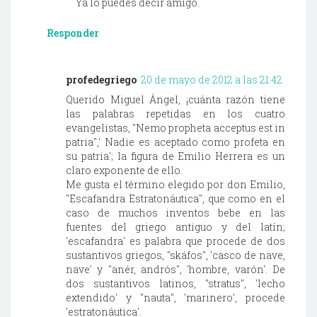
Ya lo puedes decir amigo.
Responder
profedegriego
20 de mayo de 2012 a las 21:42
Querido Miguel Ángel, ¡cuánta razón tiene
las palabras repetidas en los cuatro
evangelistas, "Nemo propheta acceptus est in
patria",' Nadie es aceptado como profeta en
su patria'; la figura de Emilio Herrera es un
claro exponente de ello.
Me gusta el término elegido por don Emilio,
"Escafandra Estratonáutica", que como en el
caso de muchos inventos bebe en las
fuentes del griego antiguo y del latín;
'escafandra' es palabra que procede de dos
sustantivos griegos, "skáfos", 'casco de nave,
nave' y "anér, andrós", 'hombre, varón'. De
dos sustantivos latinos, "stratus", 'lecho
extendido' y "nauta", 'marinero', procede
'estratonáutica'.