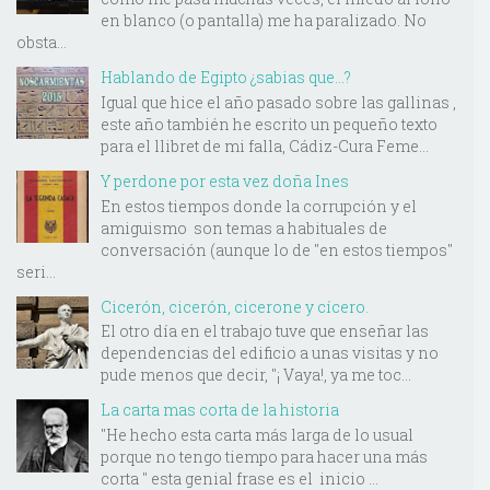
en blanco (o pantalla) me ha paralizado. No
obsta...
Hablando de Egipto ¿sabias que...?
Igual que hice el año pasado sobre las gallinas ,
este año también he escrito un pequeño texto
para el llibret de mi falla, Cádiz-Cura Feme...
Y perdone por esta vez doña Ines
En estos tiempos donde la corrupción y el
amiguismo son temas a habituales de
conversación (aunque lo de "en estos tiempos"
seri...
Cicerón, cicerón, cicerone y cícero.
El otro día en el trabajo tuve que enseñar las
dependencias del edificio a unas visitas y no
pude menos que decir, "¡ Vaya!, ya me toc...
La carta mas corta de la historia
"He hecho esta carta más larga de lo usual
porque no tengo tiempo para hacer una más
corta " esta genial frase es el inicio ...