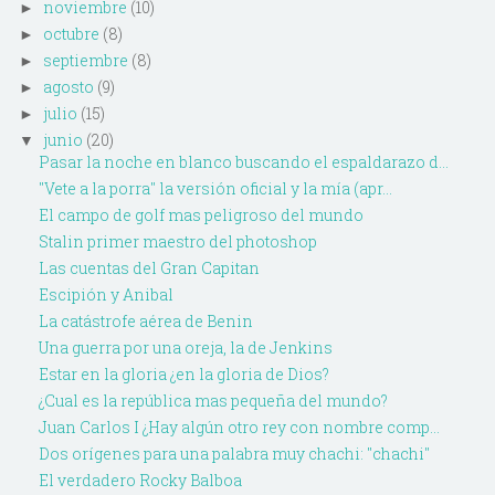
noviembre
(10)
►
octubre
(8)
►
septiembre
(8)
►
agosto
(9)
►
julio
(15)
►
junio
(20)
▼
Pasar la noche en blanco buscando el espaldarazo d...
"Vete a la porra" la versión oficial y la mía (apr...
El campo de golf mas peligroso del mundo
Stalin primer maestro del photoshop
Las cuentas del Gran Capitan
Escipión y Anibal
La catástrofe aérea de Benin
Una guerra por una oreja, la de Jenkins
Estar en la gloria ¿en la gloria de Dios?
¿Cual es la república mas pequeña del mundo?
Juan Carlos I ¿Hay algún otro rey con nombre comp...
Dos orígenes para una palabra muy chachi: "chachi"
El verdadero Rocky Balboa