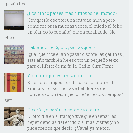
quizás llegu...
¿Los cinco países mas curiosos del mundo?
Hoy quería escribir una entrada nueva pero,
como me pasa muchas veces, el miedo al folio
en blanco (o pantalla) me ha paralizado. No
obsta...
Hablando de Egipto ¿sabias que...?
Igual que hice el año pasado sobre las gallinas ,
este año también he escrito un pequeño texto
para el llibret de mi falla, Cádiz-Cura Feme...
Y perdone por esta vez doña Ines
En estos tiempos donde la corrupción y el
amiguismo son temas a habituales de
conversación (aunque lo de "en estos tiempos"
seri...
Cicerón, cicerón, cicerone y cícero.
El otro día en el trabajo tuve que enseñar las
dependencias del edificio a unas visitas y no
pude menos que decir, "¡ Vaya!, ya me toc...