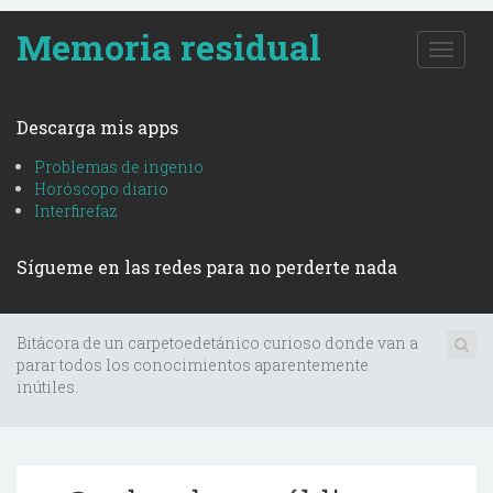
Memoria residual
T
o
g
g
Descarga mis apps
l
e
Problemas de ingenio
n
Horóscopo diario
a
Interfirefaz
v
i
Sígueme en las redes para no perderte nada
g
a
t
i
Bitácora de un carpetoedetánico curioso donde van a
o
parar todos los conocimientos aparentemente
n
inútiles.