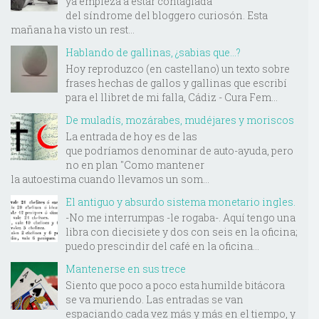
ya empieza a estar contagiada
del síndrome del bloggero curiosón. Esta
mañana ha visto un rest...
Hablando de gallinas, ¿sabias que...?
Hoy reproduzco (en castellano) un texto sobre
frases hechas de gallos y gallinas que escribí
para el llibret de mi falla, Cádiz - Cura Fem...
De muladís, mozárabes, mudéjares y moriscos
La entrada de hoy es de las
que podríamos denominar de auto-ayuda, pero
no en plan "Como mantener
la autoestima cuando llevamos un som...
El antiguo y absurdo sistema monetario ingles.
-No me interrumpas -le rogaba-. Aquí tengo una
libra con diecisiete y dos con seis en la oficina;
puedo prescindir del café en la oficina...
Mantenerse en sus trece
Siento que poco a poco esta humilde bitácora
se va muriendo. Las entradas se van
espaciando cada vez más y más en el tiempo, y