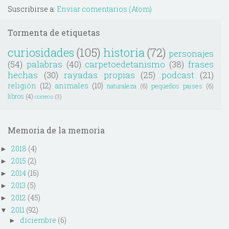
Suscribirse a:
Enviar comentarios (Atom)
Tormenta de etiquetas
curiosidades
(105)
historia
(72)
personajes
(54)
palabras
(40)
carpetoedetanismo
(38)
frases
hechas
(30)
rayadas propias
(25)
podcast
(21)
religión
(12)
animales
(10)
naturaleza
(6)
pequeños paises
(6)
libros
(4)
correos
(3)
Memoria de la memoria
2018
(4)
►
2015
(2)
►
2014
(16)
►
2013
(5)
►
2012
(45)
►
2011
(92)
▼
diciembre
(6)
►