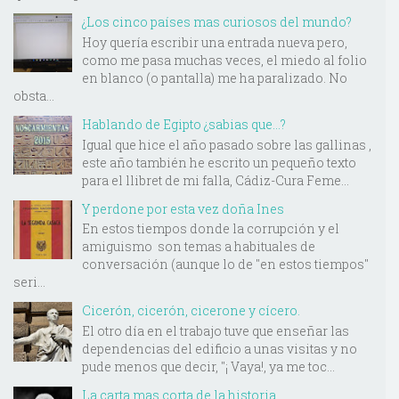
¿Los cinco países mas curiosos del mundo?
Hoy quería escribir una entrada nueva pero,
como me pasa muchas veces, el miedo al folio
en blanco (o pantalla) me ha paralizado. No
obsta...
Hablando de Egipto ¿sabias que...?
Igual que hice el año pasado sobre las gallinas ,
este año también he escrito un pequeño texto
para el llibret de mi falla, Cádiz-Cura Feme...
Y perdone por esta vez doña Ines
En estos tiempos donde la corrupción y el
amiguismo son temas a habituales de
conversación (aunque lo de "en estos tiempos"
seri...
Cicerón, cicerón, cicerone y cícero.
El otro día en el trabajo tuve que enseñar las
dependencias del edificio a unas visitas y no
pude menos que decir, "¡ Vaya!, ya me toc...
La carta mas corta de la historia