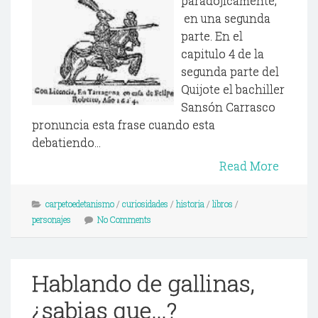
paradojicamente,
en una segunda
parte. En el
capitulo 4 de la
segunda parte del
Quijote el bachiller
Sansón Carrasco
pronuncia esta frase cuando esta
debatiendo...
Read More
carpetoedetanismo
/
curiosidades
/
historia
/
libros
/
personajes
No Comments
Hablando de gallinas,
¿sabias que...?