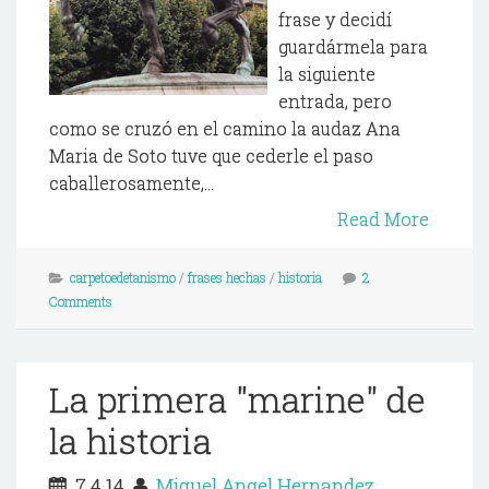
frase y decidí
guardármela para
la siguiente
entrada, pero
como se cruzó en el camino la audaz Ana
Maria de Soto tuve que cederle el paso
caballerosamente,...
Read More
carpetoedetanismo
/
frases hechas
/
historia
2
Comments
La primera "marine" de
la historia
7.4.14
Miguel Angel Hernandez