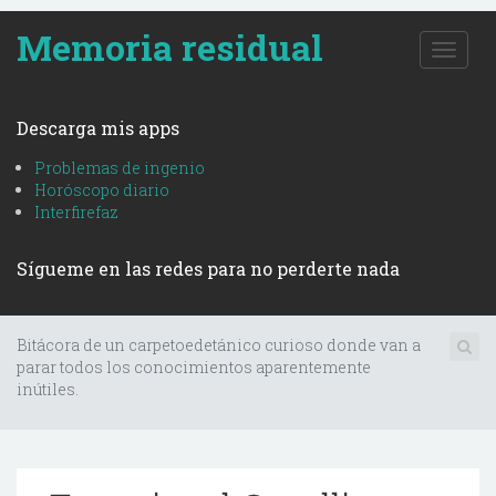
Memoria residual
T
o
g
g
Descarga mis apps
l
e
Problemas de ingenio
n
Horóscopo diario
a
Interfirefaz
v
i
Sígueme en las redes para no perderte nada
g
a
t
i
Bitácora de un carpetoedetánico curioso donde van a
o
parar todos los conocimientos aparentemente
n
inútiles.