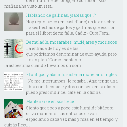
del síndrome del bloggero curiosón. Esta
mañana ha visto un rest...
Hablando de gallinas, ¿sabias que...?
Hoy reproduzco (en castellano) un texto sobre
frases hechas de gallos y gallinas que escribí
para el llibret de mi falla, Cádiz - Cura Fem...
De muladís, mozárabes, mudéjares y moriscos
La entrada de hoy es de las
que podríamos denominar de auto-ayuda, pero
no en plan "Como mantener
la autoestima cuando llevamos un som...
El antiguo y absurdo sistema monetario ingles.
-No me interrumpas -le rogaba-. Aquí tengo una
libra con diecisiete y dos con seis en la oficina;
puedo prescindir del café en la oficina...
Mantenerse en sus trece
Siento que poco a poco esta humilde bitácora
se va muriendo. Las entradas se van
espaciando cada vez más y más en el tiempo, y
quizás llegu...