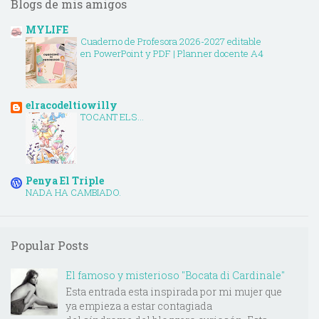
Blogs de mis amigos
MYLIFE
Cuaderno de Profesora 2026-2027 editable
en PowerPoint y PDF | Planner docente A4
elracodeltiowilly
TOCANT ELS...
Penya El Triple
NADA HA CAMBIADO.
Popular Posts
El famoso y misterioso "Bocata di Cardinale"
Esta entrada esta inspirada por mi mujer que
ya empieza a estar contagiada