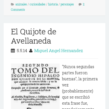
animales
/
curiosidades
/
historia
/
personajes
2
Comments
El Quijote de
Avellaneda
5.5.14
Miguel Angel Hernandez
"Nunca segundas
partes fueron
buenas", la primera
vez
(probablemente)
que se escribió
esta frase fue,