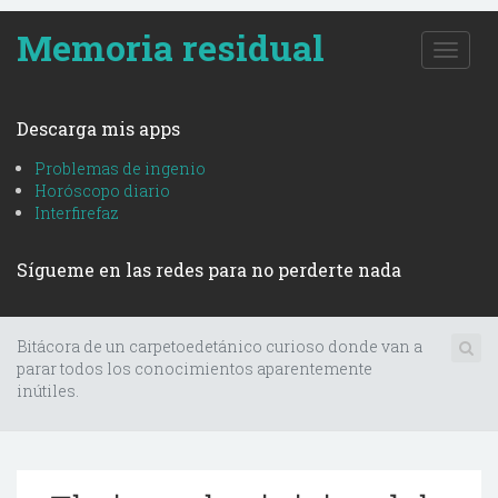
Memoria residual
T
o
g
g
Descarga mis apps
l
e
Problemas de ingenio
n
Horóscopo diario
a
Interfirefaz
v
i
Sígueme en las redes para no perderte nada
g
a
t
i
Bitácora de un carpetoedetánico curioso donde van a
o
parar todos los conocimientos aparentemente
n
inútiles.