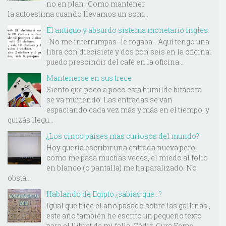
no en plan "Como mantener
la autoestima cuando llevamos un som...
El antiguo y absurdo sistema monetario ingles.
-No me interrumpas -le rogaba-. Aquí tengo una
libra con diecisiete y dos con seis en la oficina;
puedo prescindir del café en la oficina...
Mantenerse en sus trece
Siento que poco a poco esta humilde bitácora
se va muriendo. Las entradas se van
espaciando cada vez más y más en el tiempo, y
quizás llegu...
¿Los cinco países mas curiosos del mundo?
Hoy quería escribir una entrada nueva pero,
como me pasa muchas veces, el miedo al folio
en blanco (o pantalla) me ha paralizado. No
obsta...
Hablando de Egipto ¿sabias que...?
Igual que hice el año pasado sobre las gallinas ,
este año también he escrito un pequeño texto
para el llibret de mi falla, Cádiz-Cura Feme...