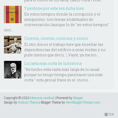
Y perdone por esta vez doña Ines
En estos tiempos donde la corrupción y el
amiguismo son temas a habituales de
conversación (aunque lo de "en estos tiempos"
seri...
Cicerón, cicerón, cicerone y cícero.
El otro día en el trabajo tuve que enseñar las
dependencias del edificio a unas visitas y no
pude menos que decir, "¡ Vaya!, ya me toc...
La carta mas corta de la historia
"He hecho esta carta más larga de lo usual
porque no tengo tiempo para hacer una más
corta " esta genial frase es el inicio ...
Copyright ©
2026
Memoria residual
| Powered by
Blogger
Design by
Hudson Theme
| Blogger Theme by
NewBloggerThemes.com
TOP