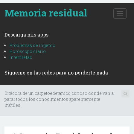
Memoria residual
T
o
g
g
Descarga mis apps
l
e
Problemas de ingenio
n
Horóscopo diario
a
Interfirefaz
v
i
Sígueme en las redes para no perderte nada
g
a
t
i
Bitácora de un carpetoedetánico curioso donde van a
o
parar todos los conocimientos aparentemente
n
inútiles.