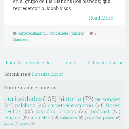
en el grupo de Els Blanchs (los blancos) que
representan a Jacob y sus...
Read More
carpetoedetanismo
/
curiosidades
/
palabras
2
Comments
Entradas más recientes
Inicio
Entradas antiguas
Suscribirse a:
Entradas (Atom)
Tormenta de etiquetas
curiosidades
(105)
historia
(72)
personajes
(54)
palabras
(40)
carpetoedetanismo
(38)
frases
hechas
(30)
rayadas propias
(25)
podcast
(21)
religión
(12)
animales
(10)
naturaleza
(6)
pequeños paises
(6)
libros
(4)
correos
(3)