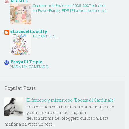
MYLIFE
Cuaderno de Profesora 2026-2027 editable
en PowerPoint y PDF | Planner docente A4
elracodeltiowilly
TOCANT ELS...
Penya El Triple
NADA HA CAMBIADO.
Popular Posts
El famoso y misterioso "Bocata di Cardinale"
Esta entrada esta inspirada por mi mujer que
ya empieza a estar contagiada
del síndrome del bloggero curiosón. Esta
mañana ha visto un rest...