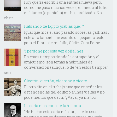
Hoy quería escribir una entrada nueva pero,
como me pasa muchas veces, el miedo al folio
en blanco (o pantalla) me ha paralizado. No
obsta...
Hablando de Egipto ¿sabias que...?
Igual que hice el año pasado sobre las gallinas ,
este año también he escrito un pequeño texto
para el llibret de mi falla, Cádiz-Cura Feme...
Y perdone por esta vez doña Ines
En estos tiempos donde la corrupción y el
amiguismo son temas a habituales de
conversación (aunque lo de "en estos tiempos"
seri...
Cicerón, cicerón, cicerone y cícero.
El otro día en el trabajo tuve que enseñar las
dependencias del edificio a unas visitas y no
pude menos que decir, "¡ Vaya!, ya me toc...
La carta mas corta de la historia
"He hecho esta carta más larga de lo usual
porque no tengo tiempo para hacer una más