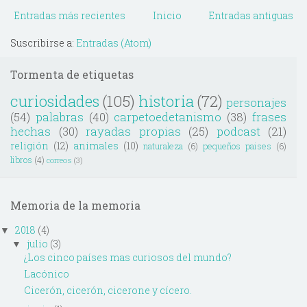
Entradas más recientes
Inicio
Entradas antiguas
Suscribirse a:
Entradas (Atom)
Tormenta de etiquetas
curiosidades
(105)
historia
(72)
personajes
(54)
palabras
(40)
carpetoedetanismo
(38)
frases
hechas
(30)
rayadas propias
(25)
podcast
(21)
religión
(12)
animales
(10)
naturaleza
(6)
pequeños paises
(6)
libros
(4)
correos
(3)
Memoria de la memoria
2018
(4)
▼
julio
(3)
▼
¿Los cinco países mas curiosos del mundo?
Lacónico
Cicerón, cicerón, cicerone y cícero.