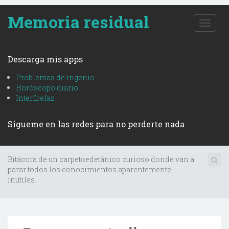
Memoria residual
T
o
g
g
Descarga mis apps
l
e
Problemas de ingenio
n
Horóscopo diario
a
Interfirefaz
v
i
Sígueme en las redes para no perderte nada
g
a
t
i
Bitácora de un carpetoedetánico curioso donde van a
o
parar todos los conocimientos aparentemente
n
inútiles.