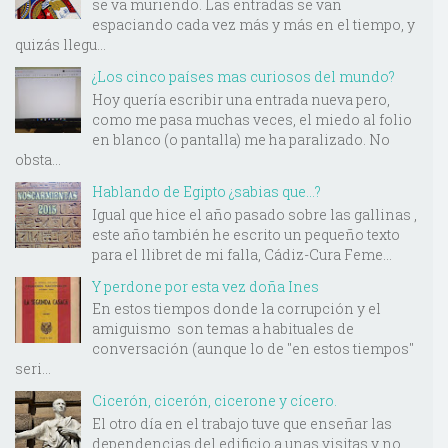
se va muriendo. Las entradas se van
espaciando cada vez más y más en el tiempo, y
quizás llegu...
¿Los cinco países mas curiosos del mundo?
Hoy quería escribir una entrada nueva pero,
como me pasa muchas veces, el miedo al folio
en blanco (o pantalla) me ha paralizado. No
obsta...
Hablando de Egipto ¿sabias que...?
Igual que hice el año pasado sobre las gallinas ,
este año también he escrito un pequeño texto
para el llibret de mi falla, Cádiz-Cura Feme...
Y perdone por esta vez doña Ines
En estos tiempos donde la corrupción y el
amiguismo son temas a habituales de
conversación (aunque lo de "en estos tiempos"
seri...
Cicerón, cicerón, cicerone y cícero.
El otro día en el trabajo tuve que enseñar las
dependencias del edificio a unas visitas y no