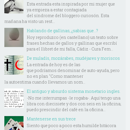
Esta entrada esta inspirada por mi mujer que
ya empieza a estar contagiada
del síndrome del bloggero curiosón. Esta
mañana ha visto un rest...
Hablando de gallinas, ¿sabias que...?
Hoy reproduzco (en castellano) un texto sobre
frases hechas de gallos y gallinas que escribí
para el llibret de mi falla, Cádiz - Cura Fem...
De muladís, mozárabes, mudéjares y moriscos
La entrada de hoy es de las
que podríamos denominar de auto-ayuda, pero
no en plan "Como mantener
la autoestima cuando llevamos un som...
El antiguo y absurdo sistema monetario ingles.
-No me interrumpas -le rogaba-. Aquí tengo una
libra con diecisiete y dos con seis en la oficina;
puedo prescindir del café en la oficina...
Mantenerse en sus trece
Siento que poco a poco esta humilde bitácora