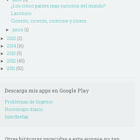
¿Los cinco países mas curiosos del mundo?
Lacónico
Cicerón, cicerón, cicerone y cícero.
junio
(1)
►
2015
(2)
►
2014
(16)
►
2013
(5)
►
2012
(45)
►
2011
(92)
►
Descarga mis apps en Google Play
Problemas de Ingenio
Horóscopo diario
Interfirefaz
Otras bitácoras parecidas a esta aunque no tan