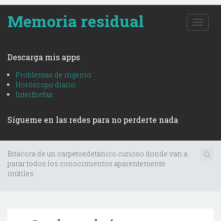
Memoria residual
T
o
g
g
Descarga mis apps
l
e
Problemas de ingenio
n
Horóscopo diario
a
Interfirefaz
v
i
Sígueme en las redes para no perderte nada
g
a
t
i
Bitácora de un carpetoedetánico curioso donde van a
o
parar todos los conocimientos aparentemente
n
inútiles.