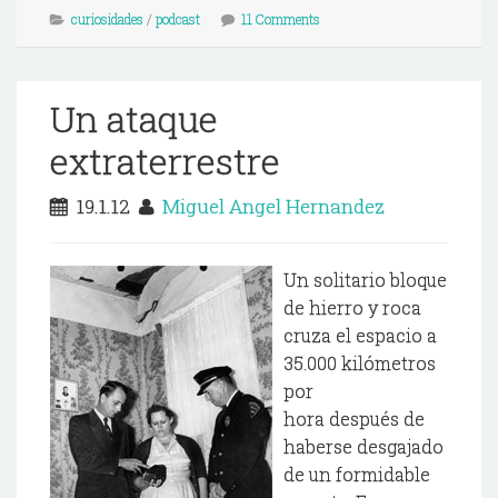
curiosidades
/
podcast
11 Comments
Un ataque
extraterrestre
19.1.12
Miguel Angel Hernandez
Un solitario bloque
de hierro y roca
cruza el espacio a
35.000 kilómetros
por
hora después de
haberse desgajado
de un formidable