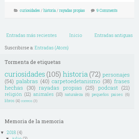
curiosidades
/
historia
/
rayadas propias
9 Comments
Entradas más recientes
Inicio
Entradas antiguas
Suscribirse a:
Entradas (Atom)
Tormenta de etiquetas
curiosidades
(105)
historia
(72)
personajes
(54)
palabras
(40)
carpetoedetanismo
(38)
frases
hechas
(30)
rayadas propias
(25)
podcast
(21)
religión
(12)
animales
(10)
naturaleza
(6)
pequeños paises
(6)
libros
(4)
correos
(3)
Memoria de la memoria
2018
(4)
▼
julio
(3)
▼