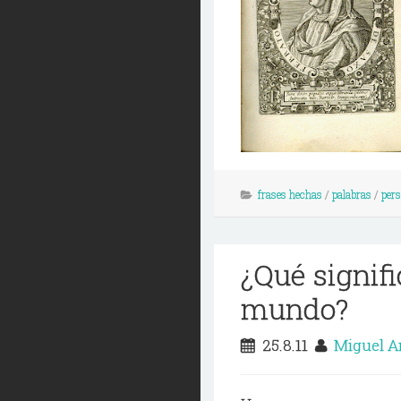
frases hechas
/
palabras
/
pers
¿Qué signifi
mundo?
25.8.11
Miguel A