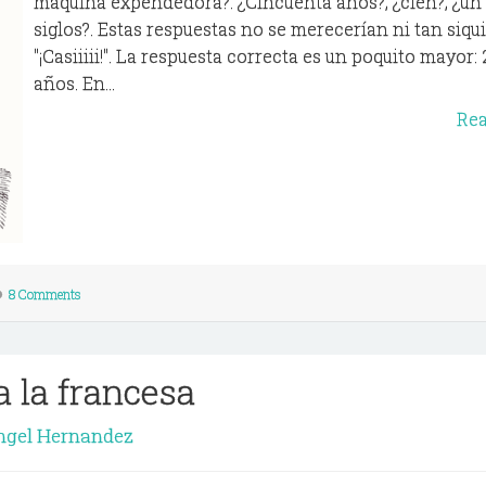
máquina expendedora?. ¿Cincuenta años?, ¿cien?, ¿un
siglos?. Estas respuestas no se merecerían ni tan siqu
"¡Casiiiii!". La respuesta correcta es un poquito mayor: 
años. En...
Re
8 Comments
a la francesa
ngel Hernandez