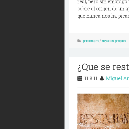
real, pero sin embrago
sobre el origen de un 
que nunca nos ha picado
personajes
/
rayadas propias
¿Que se res
11.8.11
Miguel A