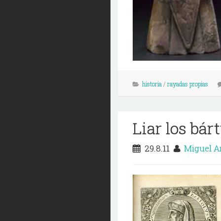
historia
/
rayadas propias
Liar los bár
29.8.11
Miguel A