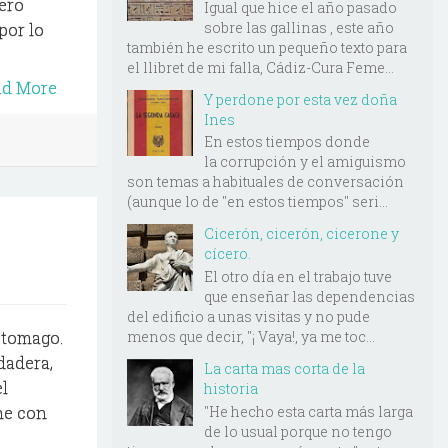
pero
Igual que hice el año pasado
sobre las gallinas , este año
por lo
también he escrito un pequeño texto para
el llibret de mi falla, Cádiz-Cura Feme...
ad More
Y perdone por esta vez doña
Ines
En estos tiempos donde
la corrupción y el amiguismo
son temas a habituales de conversación
(aunque lo de "en estos tiempos" seri...
Cicerón, cicerón, cicerone y
cícero.
El otro día en el trabajo tuve
que enseñar las dependencias
del edificio a unas visitas y no pude
menos que decir, "¡ Vaya!, ya me toc...
estomago.
rdadera,
La carta mas corta de la
el
historia
"He hecho esta carta más larga
me con
de lo usual porque no tengo