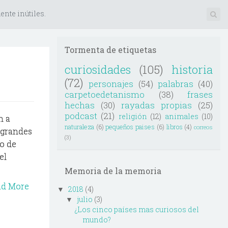
nte inútiles.
Tormenta de etiquetas
curiosidades
(105)
historia
(72)
personajes
(54)
palabras
(40)
carpetoedetanismo
(38)
frases
hechas
(30)
rayadas propias
(25)
podcast
(21)
religión
(12)
animales
(10)
n a
naturaleza
(6)
pequeños paises
(6)
libros
(4)
correos
 grandes
(3)
o de
el
Memoria de la memoria
ad More
2018
(4)
▼
julio
(3)
▼
¿Los cinco países mas curiosos del
mundo?