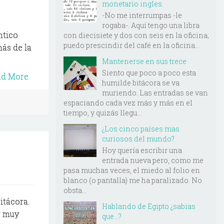
monetario ingles.
-No me interrumpas -le
rogaba-. Aquí tengo una libra
ntico
con diecisiete y dos con seis en la oficina;
puedo prescindir del café en la oficina...
más de la
Mantenerse en sus trece
Siento que poco a poco esta
ad More
humilde bitácora se va
muriendo. Las entradas se van
espaciando cada vez más y más en el
tiempo, y quizás llegu...
¿Los cinco países mas
curiosos del mundo?
Hoy quería escribir una
entrada nueva pero, como me
pasa muchas veces, el miedo al folio en
blanco (o pantalla) me ha paralizado. No
obsta...
itácora.
Hablando de Egipto ¿sabias
r muy
que...?