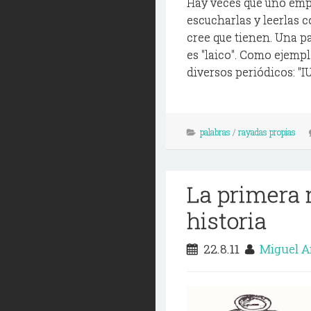
Hay veces que uno empie
escucharlas y leerlas c
cree que tienen. Una p
es "laico". Como ejempl
diversos periódicos: "IU 
palabras
/
rayadas propias
La primera 
historia
22.8.11
Miguel A