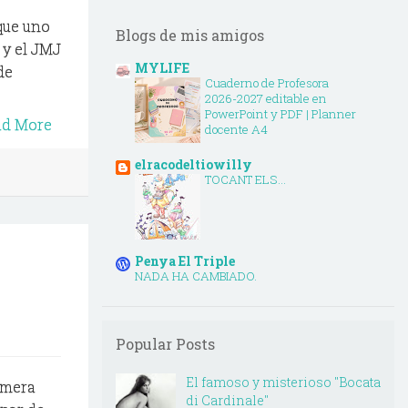
 que uno
Blogs de mis amigos
 y el JMJ
MYLIFE
de
Cuaderno de Profesora
2026-2027 editable en
PowerPoint y PDF | Planner
ad More
docente A4
elracodeltiowilly
TOCANT ELS...
Penya El Triple
NADA HA CAMBIADO.
Popular Posts
El famoso y misterioso "Bocata
imera
di Cardinale"