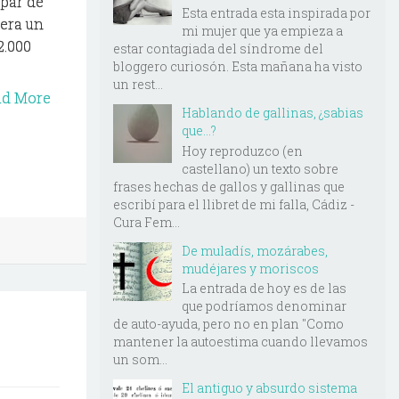
 par de
Esta entrada esta inspirada por
iera un
mi mujer que ya empieza a
2.000
estar contagiada del síndrome del
bloggero curiosón. Esta mañana ha visto
un rest...
ad More
Hablando de gallinas, ¿sabias
que...?
Hoy reproduzco (en
castellano) un texto sobre
frases hechas de gallos y gallinas que
escribí para el llibret de mi falla, Cádiz -
Cura Fem...
De muladís, mozárabes,
mudéjares y moriscos
La entrada de hoy es de las
que podríamos denominar
de auto-ayuda, pero no en plan "Como
mantener la autoestima cuando llevamos
un som...
El antiguo y absurdo sistema