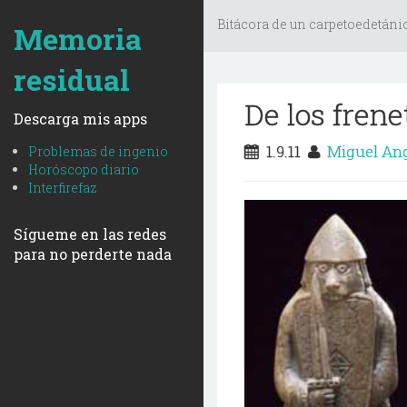
Bitácora de un carpetoedetáni
Memoria
residual
De los frene
Descarga mis apps
1.9.11
Miguel An
Problemas de ingenio
Horóscopo diario
Interfirefaz
Sígueme en las redes
para no perderte nada