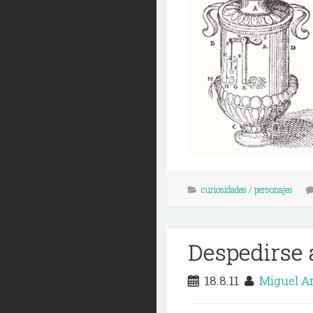
curiosidades
/
personajes
Despedirse 
18.8.11
Miguel A