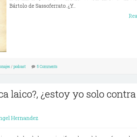
Bártolo de Sassoferrato. ¿Y...
Re
onajes
/
podcast
5 Comments
ca laico?, ¿estoy yo solo contra
ngel Hernandez