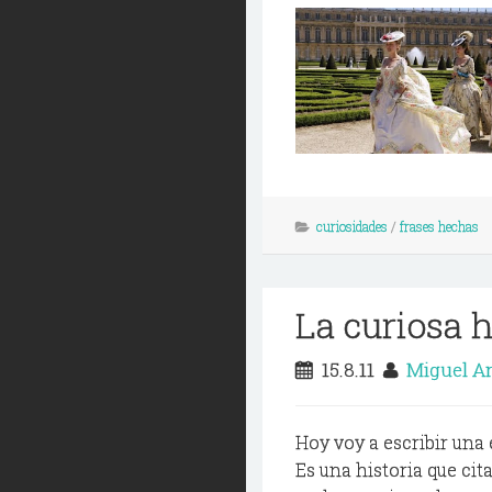
curiosidades
/
frases hechas
La curiosa h
15.8.11
Miguel A
Hoy voy a escribir una 
Es una historia que ci