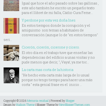
Igual que hice el año pasado sobre las gallinas ,
este año también he escrito un pequeño texto
para el llibret de mi falla, Cádiz-Cura Feme...
Y perdone por esta vez doña Ines
En estos tiempos donde la corrupción y el
amiguismo son temas a habituales de
conversación (aunque lo de "en estos tiempos"
seri...
Cicerón, cicerón, cicerone y cícero.
El otro día en el trabajo tuve que enseñar las
dependencias del edificio a unas visitas y no
pude menos que decir, "¡ Vaya!, ya me toc...
La carta mas corta de la historia
"He hecho esta carta más larga de lo usual
porque no tengo tiempo para hacer una más
corta " esta genial frase es el inicio ...
Copyright ©
2026
Memoria residual
| Powered by
Blogger
Design by
Hudson Theme
| Blogger Theme by
NewBloggerThemes.com