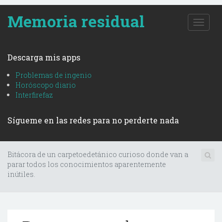
Memoria residual
T
o
g
g
Descarga mis apps
l
e
Problemas de ingenio
n
Horóscopo diario
a
Interfirefaz
v
i
Sígueme en las redes para no perderte nada
g
a
t
i
Bitácora de un carpetoedetánico curioso donde van a
o
parar todos los conocimientos aparentemente
n
inútiles.