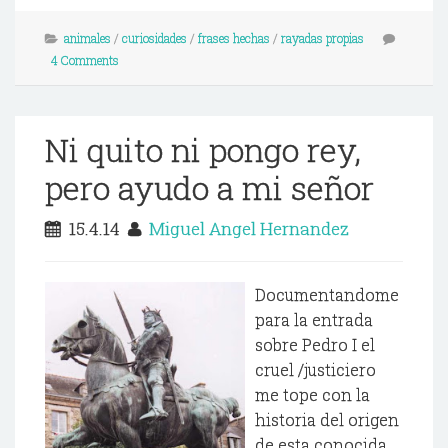
animales
/
curiosidades
/
frases hechas
/
rayadas propias
4 Comments
Ni quito ni pongo rey,
pero ayudo a mi señor
15.4.14
Miguel Angel Hernandez
Documentandome
para la entrada
sobre Pedro I el
cruel /justiciero
me tope con la
historia del origen
de esta conocida