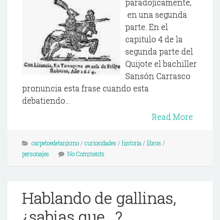
paradojicamente,
en una segunda
parte. En el
capitulo 4 de la
segunda parte del
Quijote el bachiller
Sansón Carrasco
pronuncia esta frase cuando esta
debatiendo...
Read More
carpetoedetanismo
/
curiosidades
/
historia
/
libros
/
personajes
No Comments
Hablando de gallinas,
¿sabias que...?