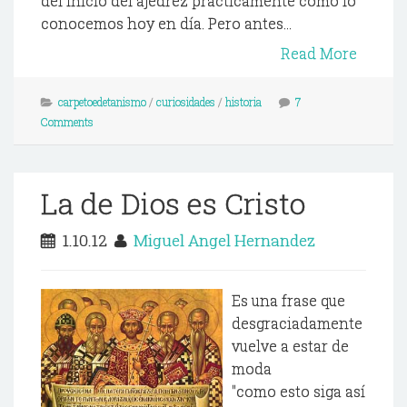
del inicio del ajedrez prácticamente como lo
conocemos hoy en día. Pero antes...
Read More
carpetoedetanismo
/
curiosidades
/
historia
7
Comments
La de Dios es Cristo
1.10.12
Miguel Angel Hernandez
Es una frase que
desgraciadamente
vuelve a estar de
moda
"como esto siga así