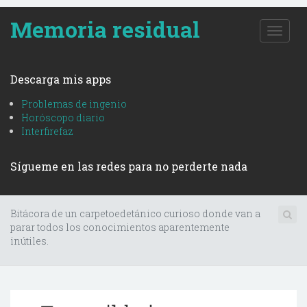
Memoria residual
T
o
g
g
Descarga mis apps
l
e
Problemas de ingenio
n
Horóscopo diario
a
Interfirefaz
v
i
Sígueme en las redes para no perderte nada
g
a
t
i
Bitácora de un carpetoedetánico curioso donde van a
o
parar todos los conocimientos aparentemente
n
inútiles.