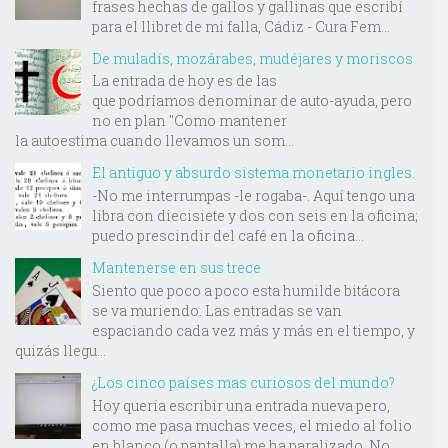
frases hechas de gallos y gallinas que escribí
para el llibret de mi falla, Cádiz - Cura Fem...
De muladís, mozárabes, mudéjares y moriscos
La entrada de hoy es de las
que podríamos denominar de auto-ayuda, pero
no en plan "Como mantener
la autoestima cuando llevamos un som...
El antiguo y absurdo sistema monetario ingles.
-No me interrumpas -le rogaba-. Aquí tengo una
libra con diecisiete y dos con seis en la oficina;
puedo prescindir del café en la oficina...
Mantenerse en sus trece
Siento que poco a poco esta humilde bitácora
se va muriendo. Las entradas se van
espaciando cada vez más y más en el tiempo, y
quizás llegu...
¿Los cinco países mas curiosos del mundo?
Hoy quería escribir una entrada nueva pero,
como me pasa muchas veces, el miedo al folio
en blanco (o pantalla) me ha paralizado. No