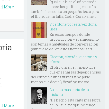
Igual que hice el año pasado
ad More
sobre las gallinas , este año
también he escrito un pequeño texto para
el llibret de mi falla, Cádiz-Cura Feme...
Y perdone por esta vez doña
Ines
En estos tiempos donde
la corrupción y el amiguismo
oria
son temas a habituales de conversación
(aunque lo de "en estos tiempos" seri...
Cicerón, cicerón, cicerone y
cícero.
El otro día en el trabajo tuve
que enseñar las dependencias
del edificio a unas visitas y no pude
r
menos que decir, "¡ Vaya!, ya me toc...
l
La carta mas corta de la
historia
"He hecho esta carta más larga
de lo usual porque no tengo
ad More