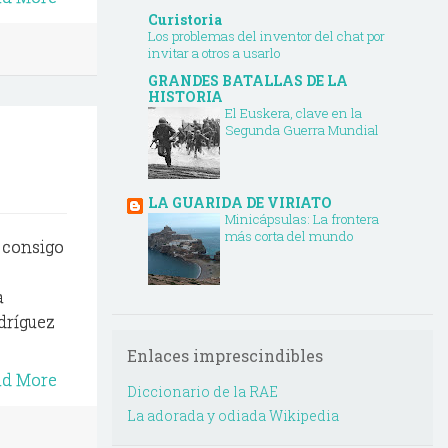
Curistoria
Los problemas del inventor del chat por
invitar a otros a usarlo
GRANDES BATALLAS DE LA
HISTORIA
El Euskera, clave en la
Segunda Guerra Mundial
LA GUARIDA DE VIRIATO
Minicápsulas: La frontera
más corta del mundo
 consigo
a
dríguez
Enlaces imprescindibles
ad More
Diccionario de la RAE
La adorada y odiada Wikipedia