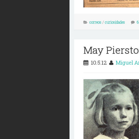
correos
/
curiosidades
6
May Pierstor
10.5.12
Miguel A