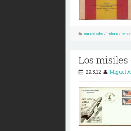
curiosidades
/
historia
/
person
Los misiles
29.5.12
Miguel A