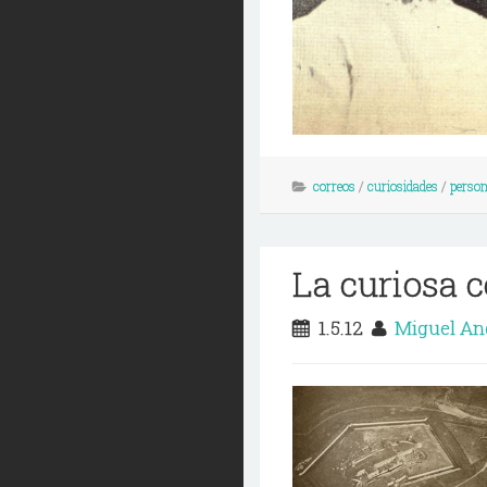
correos
/
curiosidades
/
person
La curiosa 
1.5.12
Miguel An