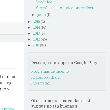
Lacónico
Cicerón, cicerón, cicerone y cícero.
junio
(1)
►
2015
(2)
►
2014
(16)
►
2013
(5)
►
2012
(45)
►
2011
(92)
►
Descarga mis apps en Google Play
Problemas de Ingenio
 edificio
Horóscopo diario
me dejo
Interfirefaz
reo y
Otras bitácoras parecidas a esta
aunque no tan buenas ;)
ad More