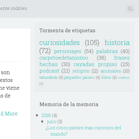
nte inútiles.
Tormenta de etiquetas
curiosidades
(105)
historia
(72)
personajes
(54)
palabras
(40)
carpetoedetanismo
(38)
frases
hechas
(30)
rayadas propias
(25)
podcast
(21)
religión
(12)
animales
(10)
 son
naturaleza
(6)
pequeños paises
(6)
libros
(4)
correos
 estos
(3)
 me viene
as de
Memoria de la memoria
ad More
2018
(4)
▼
julio
(3)
▼
¿Los cinco países mas curiosos del
mundo?