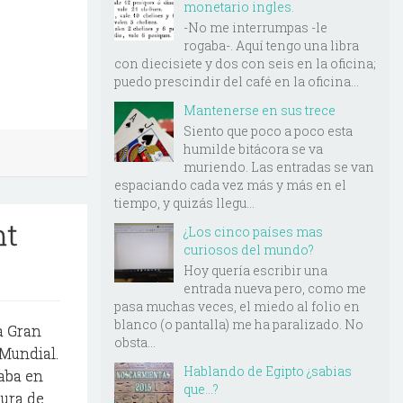
monetario ingles.
-No me interrumpas -le
rogaba-. Aquí tengo una libra
con diecisiete y dos con seis en la oficina;
puedo prescindir del café en la oficina...
Mantenerse en sus trece
Siento que poco a poco esta
humilde bitácora se va
muriendo. Las entradas se van
espaciando cada vez más y más en el
tiempo, y quizás llegu...
nt
¿Los cinco países mas
curiosos del mundo?
Hoy quería escribir una
entrada nueva pero, como me
pasa muchas veces, el miedo al folio en
blanco (o pantalla) me ha paralizado. No
a Gran
obsta...
Mundial.
Hablando de Egipto ¿sabias
aba en
que...?
ura de...