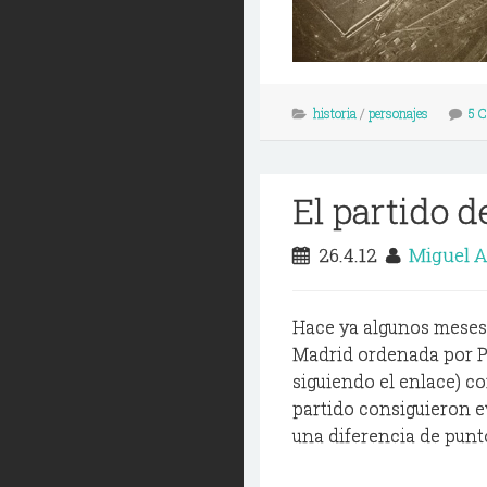
historia
/
personajes
5 
El partido d
26.4.12
Miguel 
Hace ya algunos meses 
Madrid ordenada por P
siguiendo el enlace) c
partido consiguieron ev
una diferencia de punto