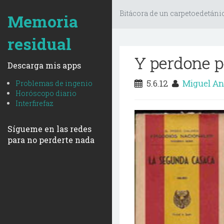
Bitácora de un carpetoedetáni
Memoria
residual
Y perdone p
Descarga mis apps
5.6.12
Miguel An
Problemas de ingenio
Horóscopo diario
Interfirefaz
Sígueme en las redes
para no perderte nada