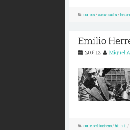
correos
/
curiosidades
/
histor
Emilio Herre
20.5.12
Miguel 
carpetoedetanismo
/
historia
/