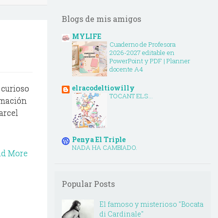
Blogs de mis amigos
MYLIFE
Cuaderno de Profesora
2026-2027 editable en
PowerPoint y PDF | Planner
docente A4
 curioso
elracodeltiowilly
TOCANT ELS...
ormación
Parcel
Penya El Triple
NADA HA CAMBIADO.
ad More
Popular Posts
El famoso y misterioso "Bocata
di Cardinale"