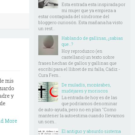
Esta entrada esta inspirada por
mi mujer que ya empieza a
estar contagiada del síndrome del
bloggero curiosón. Esta mañana ha visto
un rest...
Hablando de gallinas, ¿sabias
que...?
Hoy reproduzco (en
castellano) un texto sobre
frases hechas de gallos y gallinas que
escribí para el llibret de mi falla, Cádiz -
Cura Fem...
de mis
De muladís, mozárabes,
guardo
mudéjares y moriscos
adre y
La entrada de hoy es de las
 de
que podríamos denominar
de auto-ayuda, pero no en plan "Como
mantener la autoestima cuando llevamos
ad More
un som...
El antiguo y absurdo sistema